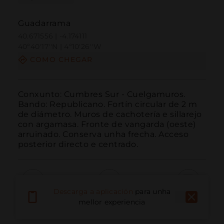
Guadarrama
40.671556 | -4.174111
40º40'17''N | 4º10'26''W
COMO CHEGAR
Conxunto: Cumbres Sur - Cuelgamuros. 
Bando: Republicano. Fortín circular de 2 m 
de diámetro. Muros de cachotería e sillarejo 
con argamasa. Fronte de vangarda (oeste) 
arruinado. Conserva unha frecha. Acceso 
posterior directo e centrado.
Descarga a aplicación
para unha
Chamar
Correo electrónico
Sitio web
mellor experiencia