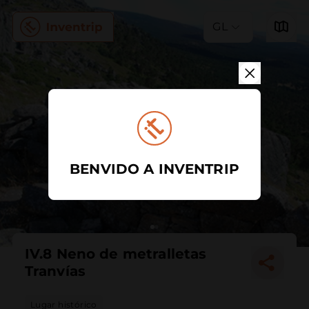
GL
BENVIDO A INVENTRIP
IV.8 Neno de metralletas
Tranvías
Lugar histórico