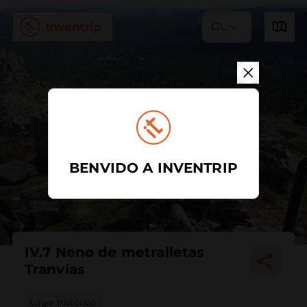
GL
BENVIDO A INVENTRIP
IV.7 Neno de metralletas
Tranvías
Lugar histórico