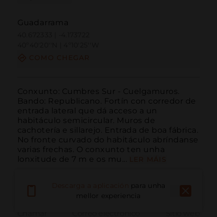
Guadarrama
40.672333 | -4.173722
40º40'20''N | 4º10'25''W
COMO CHEGAR
Conxunto: Cumbres Sur - Cuelgamuros. 
Bando: Republicano. Fortín con corredor de 
entrada lateral que dá acceso a un 
habitáculo semicircular. Muros de 
cachotería e sillarejo. Entrada de boa fábrica. 
No fronte curvado do habitáculo abríndanse 
varias frechas. O conxunto ten unha 
lonxitude de 7 m e os mu...
LER MÁIS
Descarga a aplicación
para unha
mellor experiencia
Chamar
Correo electrónico
Sitio web