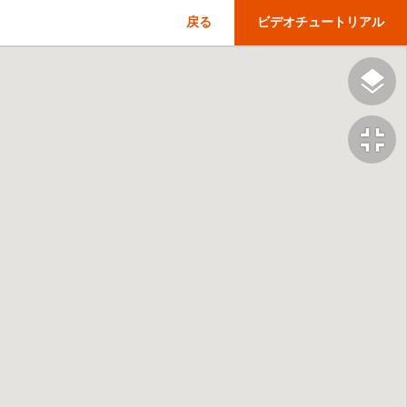
戻る
ビデオチュートリアル
fullscreen_exit