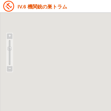
IV.6 機関銃の巣トラム
+
−