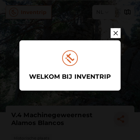
NL
WELKOM BIJ INVENTRIP
V.4 Machinegeweernest
Alamos Blancos
Historische plaats