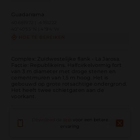
Guadarrama
40.681972 | -4.151222
40º40'55''N | 4º9'4''W
HOE TE BEREIKEN
Complex: Zuidwestelijke flank - La Jarosa. 
Factie: Republikeins. Halfcirkelvormig fort 
van 3 m diameter met droge stenen en 
cementmuren van 1,5 m hoog. Het is 
gebouwd op grote rotsachtige ondergrond. 
Het heeft twee schietgaten aan de 
voorkant.
Download de app
voor een betere
ervaring
Bellen
E-mail
Website