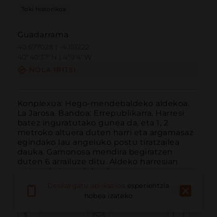
Toki historikoa
Guadarrama
40.677028 | -4.151222
40º40'37''N | 4º9'4''W
NOLA IRITSI
Konplexua: Hego-mendebaldeko aldekoa. 
La Jarosa. Bandoa: Errepublikarra. Harresi 
batez inguratutako gunea da, eta 1, 2 
metroko altuera duten harri eta argamasaz 
egindako lau angeluko postu tiratzailea 
dauka. Gamonosa mendira begiratzen 
duten 6 arrailuze ditu. Aldeko harresian 
sartzea baimenduko duen...
GEHIAGO IRAKURRI
Deskargatu aplikazioa
esperientzia
hobea izateko