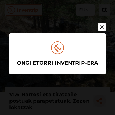
EU
ONGI ETORRI INVENTRIP-ERA
VI.6 Harresi eta tiratzaile
postuak parapetatuak. Zezen
lokatzak