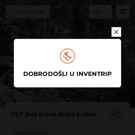
HR
DOBRODOŠLI U INVENTRIP
VI.7 Dva stana Cebo Lobos
Povijesno mjesto