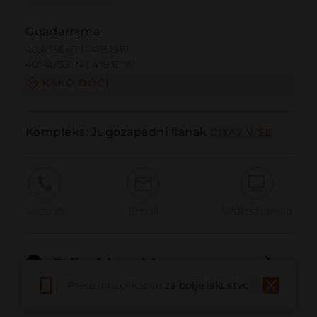
Guadarrama
40.675667 | -4.151917
40º40'32''N | 4º9'6''W
KAKO DOĆI
Kompleks: Jugozapadni flanak
ČITAJ VIŠE
Pozvati
Email
Web stranica
Prijaviti problem
Preuzmi aplikaciju
za bolje iskustvo