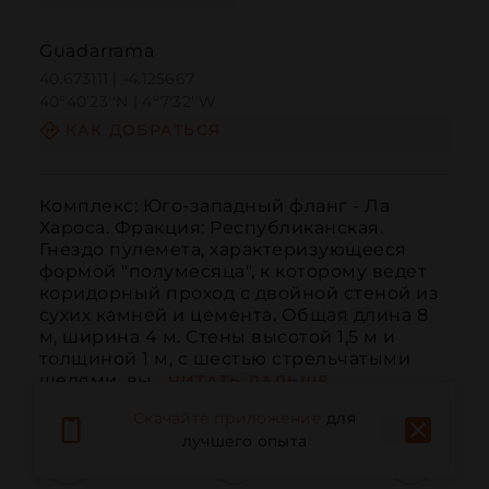
Guadarrama
40.673111 | -4.125667
40º40'23''N | 4º7'32''W
КАК ДОБРАТЬСЯ
Комплекс: Юго-западный фланг - Ла 
Хароса. Фракция: Республиканская. 
Гнездо пулемета, характеризующееся 
формой "полумесяца", к которому ведет 
коридорный проход с двойной стеной из 
сухих камней и цемента. Общая длина 8 
м, ширина 4 м. Стены высотой 1,5 м и 
толщиной 1 м, с шестью стрельчатыми 
щелями, вы...
ЧИТАТЬ ДАЛЬШЕ
Скачайте приложение
для
лучшего опыта