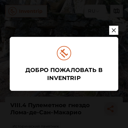
RU
ДОБРО ПОЖАЛОВАТЬ В
INVENTRIP
VIII.4 Пулеметное гнездо
Лома-де-Сан-Макарио
Исторический памятник