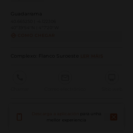
Guadarrama
40.665250 | -4.122306
40º39'54''N | 4º7'20''W
COMO CHEGAR
Complexo: Flanco Suroeste
LER MÁIS
Chamar
Correo electrónico
Sitio web
Informar dun problema
Descarga a aplicación
para unha
mellor experiencia