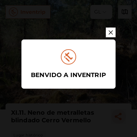
GL
BENVIDO A INVENTRIP
XI.11. Neno de metralletas
blindado Cerro Vermello
Lugar histórico