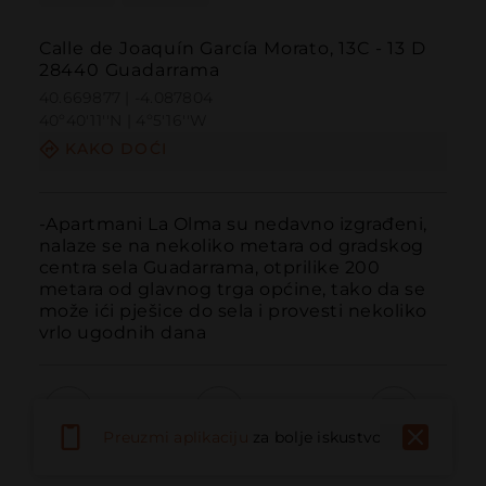
Calle de Joaquín García Morato, 13C - 13 D
28440 Guadarrama
40.669877 | -4.087804
40º40'11''N | 4º5'16''W
KAKO DOĆI
-Apartmani La Olma su nedavno izgrađeni, 
nalaze se na nekoliko metara od gradskog 
centra sela Guadarrama, otprilike 200 
metara od glavnog trga općine, tako da se 
može ići pješice do sela i provesti nekoliko 
vrlo ugodnih dana
Preuzmi aplikaciju
za bolje iskustvo
Pozvati
Email
Web stranica