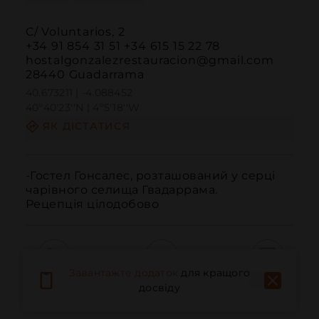
C/ Voluntarios, 2
+34 91 854 31 51 +34 615 15 22 78
hostalgonzalezrestauracion@gmail.com
28440 Guadarrama
40.673211 | -4.088452
40º40'23''N | 4º5'18''W
ЯК ДІСТАТИСЯ
-Гостел Гонсалес, розташований у серці 
чарівного селища Гвадаррама.

Рецепція цілодобово
Завантажте додаток
для кращого
Дзвонити
Електронна пошта
Веб-сайт
досвіду