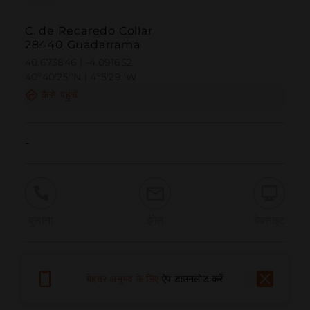
C. de Recaredo Collar
28440 Guadarrama
40.673846 | -4.091652
40º40'25''N | 4º5'29''W
कैसे पहुंचें
-
बुलाना
ईमेल
वेबसाइट
समस्या की सूचना दें
बेहतर अनुभव के लिए
ऐप डाउनलोड करें