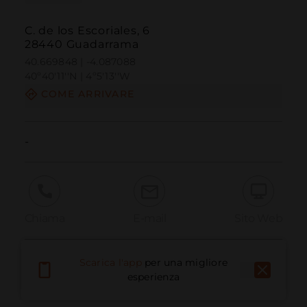
C. de los Escoriales, 6
28440 Guadarrama
40.669848 | -4.087088
40º40'11''N | 4º5'13''W
COME ARRIVARE
-
Chiama
E-mail
Sito Web
Scarica l'app
per una migliore
Segnala problema
esperienza