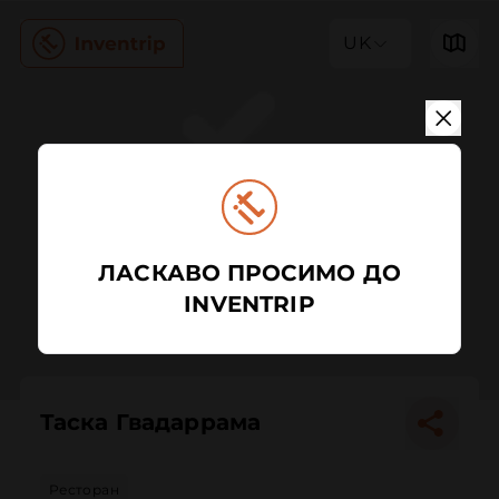
UK
ЛАСКАВО ПРОСИМО ДО
INVENTRIP
Таска Гвадаррама
Ресторан