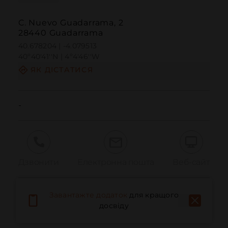
C. Nuevo Guadarrama, 2
28440 Guadarrama
40.678204 | -4.079513
40º40'41''N | 4º4'46''W
ЯК ДІСТАТИСЯ
-
Дзвонити
Електронна пошта
Веб-сайт
Завантажте додаток
для кращого
Повідомити про проблему
досвіду