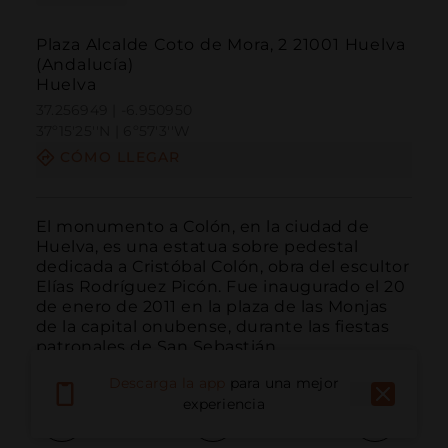
Plaza Alcalde Coto de Mora, 2 21001 Huelva
(Andalucía)
Huelva
37.256949 | -6.950950
37º15'25''N | 6º57'3''W
CÓMO LLEGAR
El monumento a Colón, en la ciudad de 
Huelva, es una estatua sobre pedestal 
dedicada a Cristóbal Colón, obra del escultor 
Elías Rodríguez Picón. Fue inaugurado el 20 
de enero de 2011 en la plaza de las Monjas 
de la capital onubense, durante las fiestas 
patronales de San Sebastián.
Descarga la app
para una mejor
experiencia