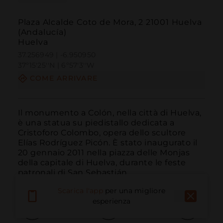
Plaza Alcalde Coto de Mora, 2 21001 Huelva
(Andalucía)
Huelva
37.256949 | -6.950950
37º15'25''N | 6º57'3''W
COME ARRIVARE
Il monumento a Colón, nella città di Huelva, 
è una statua su piedistallo dedicata a 
Cristoforo Colombo, opera dello scultore 
Elías Rodríguez Picón. È stato inaugurato il 
20 gennaio 2011 nella piazza delle Monjas 
della capitale di Huelva, durante le feste 
patronali di San Sebastián.
Scarica l'app
per una migliore
esperienza