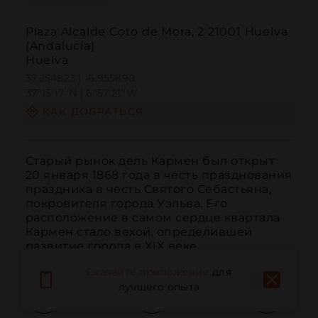
Plaza Alcalde Coto de Mora, 2 21001 Huelva
(Andalucía)
Huelva
37.254823 | -6.955890
37º15'17''N | 6º57'21''W
КАК ДОБРАТЬСЯ
Старый рынок дель Кармен был открыт 
20 января 1868 года в честь празднования 
праздника в честь Святого Себастьяна, 
покровителя города Уэльва. Его 
расположение в самом сердце квартала 
Кармен стало вехой, определившей 
развитие города в XIX веке.
Скачайте приложение
для
лучшего опыта