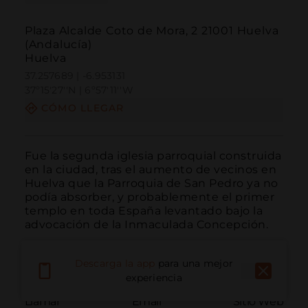
Plaza Alcalde Coto de Mora, 2 21001 Huelva
(Andalucía)
Huelva
37.257689 | -6.953131
37º15'27''N | 6º57'11''W
CÓMO LLEGAR
Fue la segunda iglesia parroquial construida 
en la ciudad, tras el aumento de vecinos en 
Huelva que la Parroquia de San Pedro ya no 
podía absorber, y probablemente el primer 
templo en toda España levantado bajo la 
advocación de la Inmaculada Concepción.
Descarga la app
para una mejor
experiencia
Llamar
Email
Sitio Web