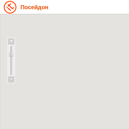
Посейдон
+
−