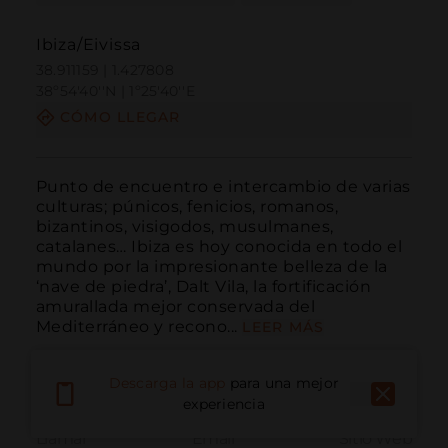
Ibiza/Eivissa
38.911159 | 1.427808
38º54'40''N | 1º25'40''E
CÓMO LLEGAR
Punto de encuentro e intercambio de varias 
culturas; púnicos, fenicios, romanos, 
bizantinos, visigodos, musulmanes, 
catalanes… Ibiza es hoy conocida en todo el 
mundo por la impresionante belleza de la 
‘nave de piedra’, Dalt Vila, la fortificación 
amurallada mejor conservada del 
Mediterráneo y recono...
LEER MÁS
Descarga la app
para una mejor
experiencia
Llamar
Email
Sitio Web