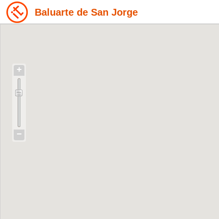
Baluarte de San Jorge
+
−