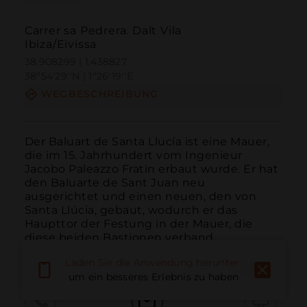
Carrer sa Pedrera. Dalt Vila
Ibiza/Eivissa
38.908299 | 1.438827
38º54'29''N | 1º26'19''E
WEGBESCHREIBUNG
Der Baluart de Santa Llucía ist eine Mauer, 
die im 15. Jahrhundert vom Ingenieur 
Jacobo Paleazzo Fratin erbaut wurde. Er hat 
den Baluarte de Sant Juan neu 
ausgerichtet und einen neuen, den von 
Santa Llúcia, gebaut, wodurch er das 
Haupttor der Festung in der Mauer, die 
diese beiden Bastionen verband,...
WEITER LESEN
Laden Sie die Anwendung herunter,
um ein besseres Erlebnis zu haben