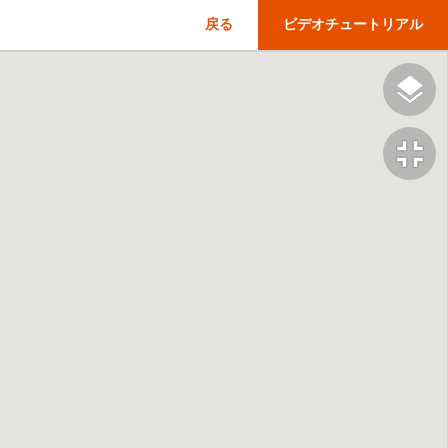
戻る
ビデオチュートリアル
fullscreen_exit