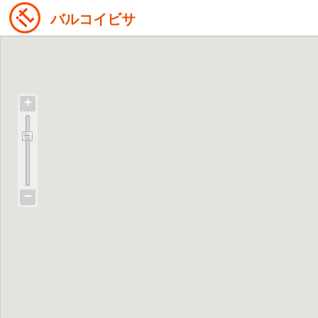
バルコイビサ
+
−