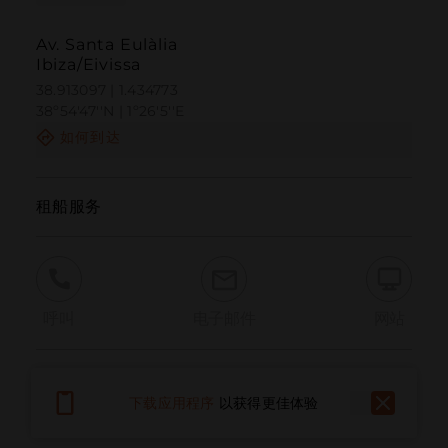
Av. Santa Eulàlia
Ibiza/Eivissa
38.913097 | 1.434773
38º54'47''N | 1º26'5''E
如何到达
租船服务
呼叫
电子邮件
网站
报告问题
下载应用程序
以获得更佳体验