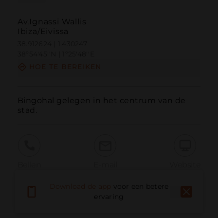
Av.Ignassi Wallis
Ibiza/Eivissa
38.912624 | 1.430247
38º54'45''N | 1º25'48''E
HOE TE BEREIKEN
Bingohal gelegen in het centrum van de 
stad.
Bellen
E-mail
Website
Download de app
voor een betere
ervaring
Probleem melden