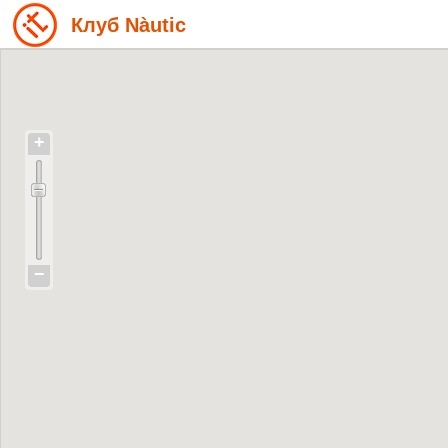
Клуб Nàutic
+
−