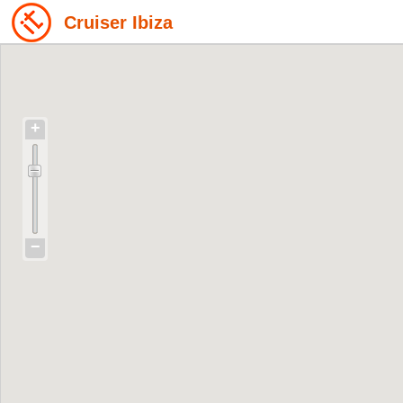
Cruiser Ibiza
+
−