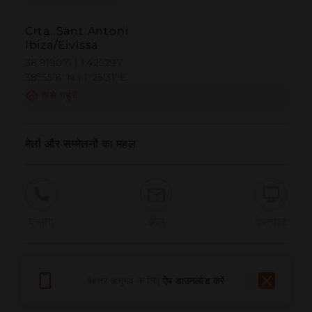
Crta. Sant Antoni
Ibiza/Eivissa
38.919071 | 1.425297
38º55'8''N | 1º25'31''E
कैसे पहुंचें
मेलों और सम्मेलनों का महल
बुलाना
ईमेल
वेबसाइट
समस्या की सूचना दें
बेहतर अनुभव के लिए
ऐप डाउनलोड करें