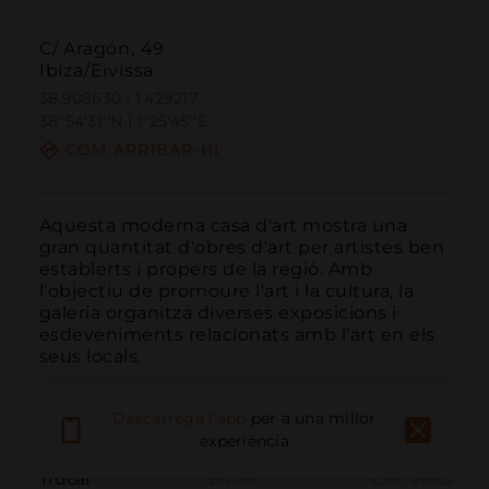
C/ Aragón, 49
Ibiza/Eivissa
38.908630 | 1.429217
38º54'31''N | 1º25'45''E
COM ARRIBAR-HI
Aquesta moderna casa d'art mostra una 
gran quantitat d'obres d'art per artistes ben 
establerts i propers de la regió. Amb 
l'objectiu de promoure l'art i la cultura, la 
galeria organitza diverses exposicions i 
esdeveniments relacionats amb l'art en els 
seus locals.
Descarrega l'app
per a una millor
experiència
Trucar
Email
Lloc Web