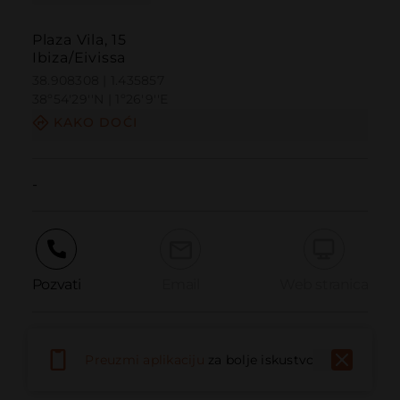
Plaza Vila, 15
Ibiza/Eivissa
38.908308 | 1.435857
38º54'29''N | 1º26'9''E
KAKO DOĆI
-
Pozvati
Email
Web stranica
Prijaviti problem
Preuzmi aplikaciju
za bolje iskustvo