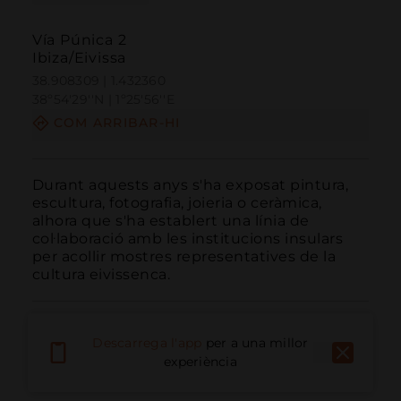
Vía Púnica 2
Ibiza/Eivissa
38.908309 | 1.432360
38º54'29''N | 1º25'56''E
COM ARRIBAR-HI
Durant aquests anys s'ha exposat pintura, 
escultura, fotografia, joieria o ceràmica, 
alhora que s'ha establert una línia de 
col·laboració amb les institucions insulars 
per acollir mostres representatives de la 
cultura eivissenca.
Descarrega l'app
per a una millor
experiència
Trucar
Email
Lloc Web