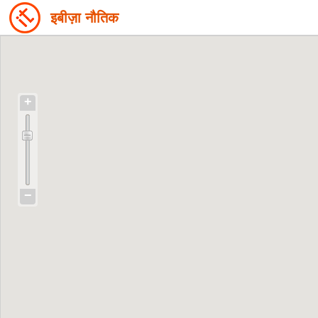
इबीज़ा नौतिक
+
−