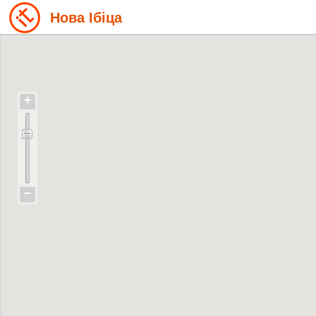
Нова Ібіца
+
−