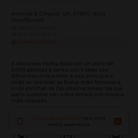
Avenida 8 D'Agost, s/n, 07800, Ibiza
Ibiza/Eivissa
38.918340 | 1.442903
38º55'6''N | 1º26'34''E
COMO CHEGAR
A discoteca Pacha Ibiza ten un aforo de 
3.000 persoas e conta con 5 salas con 
diferentes ambientes. A sala principal é 
onde se celebran as festas máis famosas e 
onde pinchan os Djs internacionais. Na súa 
parte superior ten unha terraza con música 
máis relaxada.

Ademais, conta cun restaurante.
Descarga a aplicación
para unha
mellor experiencia