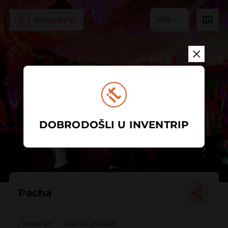
HR
DOBRODOŠLI U INVENTRIP
Pacha
Restoran
Disko ili chillout