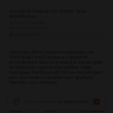
Avenida 8 D'Agost, s/n, 07800, Ibiza
Ibiza/Eivissa
38.918340 | 1.442903
38º55'6''N | 1º26'34''E
KAKO DOĆI
Diskoteka Pacha Ibiza ima kapacitet od 
3.000 ljudi i ima 5 dvorana s različitim 
atmosferama. Glavna dvorana je mjesto gdje 
se održavaju najpoznatije zabave i gdje 
nastupaju međunarodni DJ-evi. Na gornjem 
katu ima terasu s opuštenijom glazbom. 
Također, ima i restoran.
Preuzmi aplikaciju
za bolje iskustvo
Pozvati
Email
Web stranica