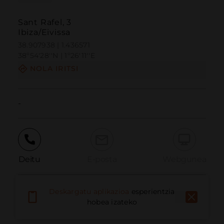
Sant Rafel, 3
Ibiza/Eivissa
38.907938 | 1.436571
38º54'28''N | 1º26'11''E
NOLA IRITSI
-
Deitu
E-posta
Webgunea
Deskargatu aplikazioa
esperientzia
Eman arazoa
hobea izateko