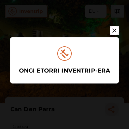
EU
ONGI ETORRI INVENTRIP-ERA
Can Den Parra
Jatetxea