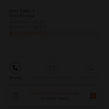
Sant Rafel, 3
Ibiza/Eivissa
38.907938 | 1.436571
38º54'28''N | 1º26'11''E
КАК ДОБРАТЬСЯ
-
Вызов
Электронная почта
Веб-сайт
Скачайте приложение
для
Сообщить о проблеме
лучшего опыта