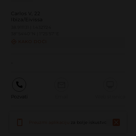
Carlos V, 22
Ibiza/Eivissa
38.911131 | 1.432724
38º54'40''N | 1º25'57''E
KAKO DOĆI
-
Pozvati
Email
Web stranica
Prijaviti problem
Preuzmi aplikaciju
za bolje iskustvo