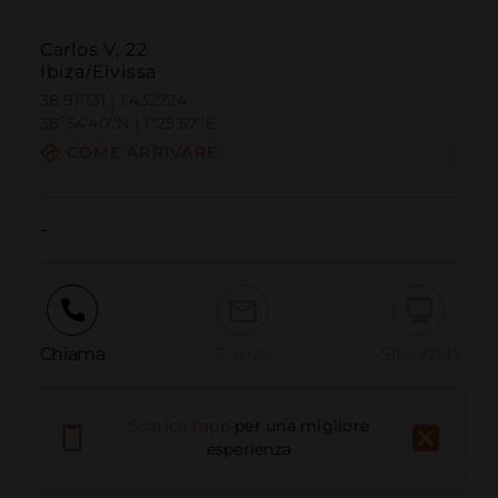
Carlos V, 22
Ibiza/Eivissa
38.911131 | 1.432724
38º54'40''N | 1º25'57''E
COME ARRIVARE
-
Chiama
E-mail
Sito Web
Scarica l'app
per una migliore
Segnala problema
esperienza