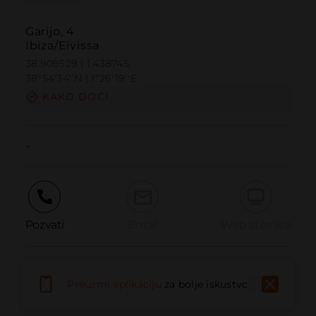
Garijo, 4
Ibiza/Eivissa
38.909529 | 1.438745
38º54'34''N | 1º26'19''E
KAKO DOĆI
-
Pozvati
Email
Web stranica
Prijaviti problem
Preuzmi aplikaciju
za bolje iskustvo