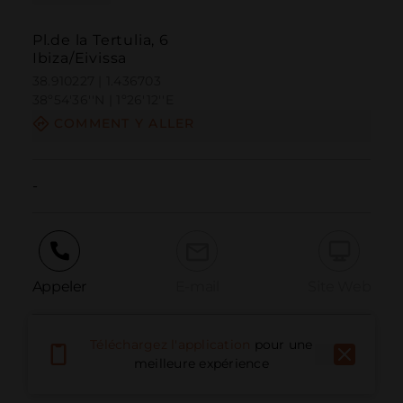
Pl.de la Tertulia, 6
Ibiza/Eivissa
38.910227 | 1.436703
38º54'36''N | 1º26'12''E
COMMENT Y ALLER
-
Appeler
E-mail
Site Web
Téléchargez l'application
pour une
Signaler un problème
meilleure expérience