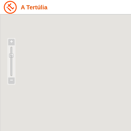
A Tertúlia
+
−