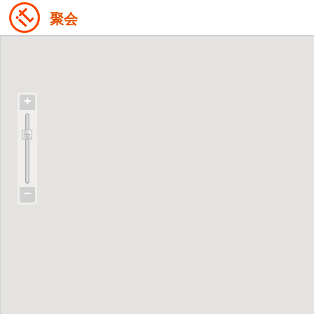
聚会
+
−