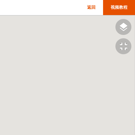
返回
视频教程
fullscreen_exit