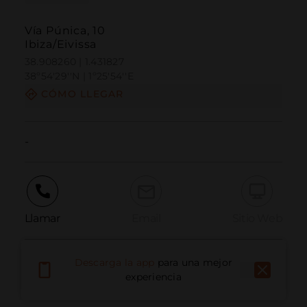
Vía Púnica, 10
Ibiza/Eivissa
38.908260 | 1.431827
38º54'29''N | 1º25'54''E
CÓMO LLEGAR
-
Llamar
Email
Sitio Web
Descarga la app
para una mejor
Informar problema
experiencia