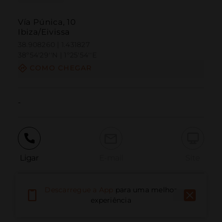
Vía Púnica, 10
Ibiza/Eivissa
38.908260 | 1.431827
38º54'29''N | 1º25'54''E
COMO CHEGAR
-
Ligar
E-mail
Site
Descarregue a App
para uma melhor
Relatar problema
experiência