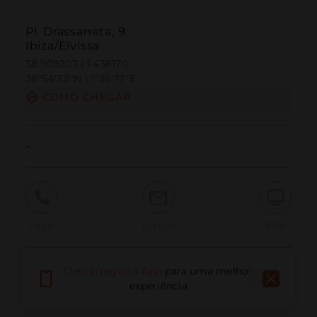
Pl. Drassaneta, 9
Ibiza/Eivissa
38.909207 | 1.438170
38º54'33''N | 1º26'17''E
COMO CHEGAR
-
Ligar
E-mail
Site
Descarregue a App
para uma melhor
Relatar problema
experiência