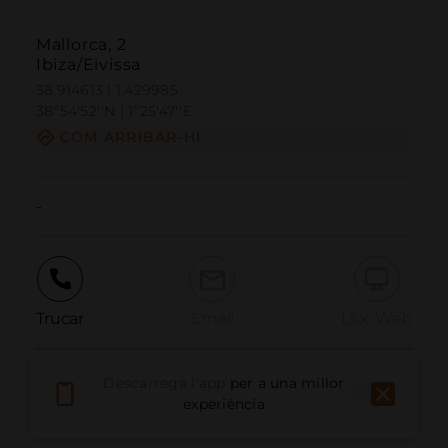
Mallorca, 2
Ibiza/Eivissa
38.914613 | 1.429985
38º54'52''N | 1º25'47''E
COM ARRIBAR-HI
-
Trucar
Email
Lloc Web
Descarrega l'app
per a una millor
Informar problema
experiència