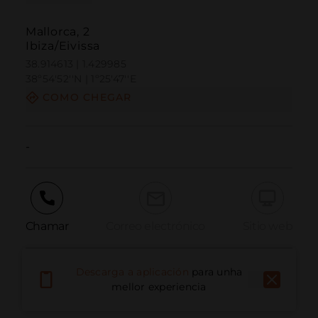
Mallorca, 2
Ibiza/Eivissa
38.914613 | 1.429985
38º54'52''N | 1º25'47''E
COMO CHEGAR
-
Chamar
Correo electrónico
Sitio web
Descarga a aplicación
para unha
Informar dun problema
mellor experiencia