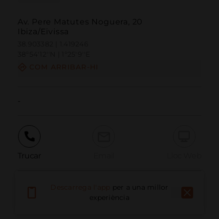
Av. Pere Matutes Noguera, 20
Ibiza/Eivissa
38.903382 | 1.419246
38º54'12''N | 1º25'9''E
COM ARRIBAR-HI
-
Trucar
Email
Lloc Web
Descarrega l'app
per a una millor
Informar problema
experiència