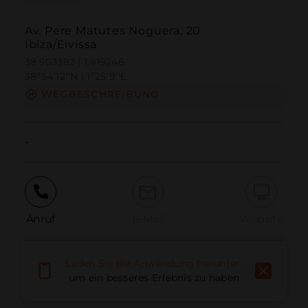
Av. Pere Matutes Noguera, 20
Ibiza/Eivissa
38.903382 | 1.419246
38º54'12''N | 1º25'9''E
WEGBESCHREIBUNG
-
Anruf
E-Mail
Website
Laden Sie die Anwendung herunter,
Problem melden
um ein besseres Erlebnis zu haben