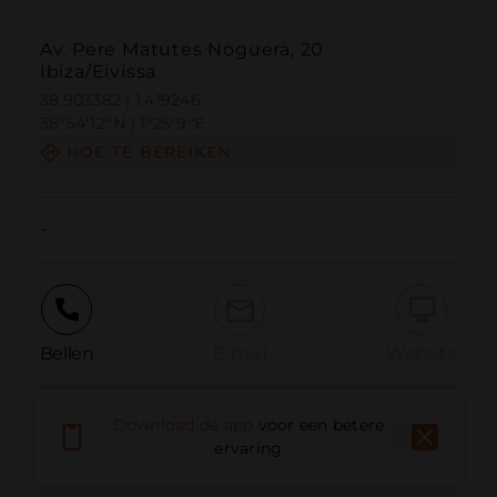
Av. Pere Matutes Noguera, 20
Ibiza/Eivissa
38.903382 | 1.419246
38º54'12''N | 1º25'9''E
HOE TE BEREIKEN
-
Bellen
E-mail
Website
Download de app
voor een betere
Probleem melden
ervaring